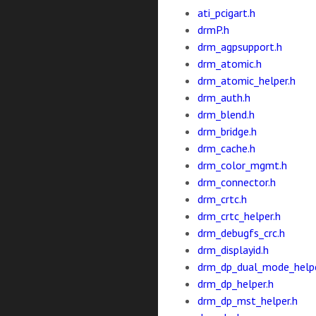
ati_pcigart.h
drmP.h
drm_agpsupport.h
drm_atomic.h
drm_atomic_helper.h
drm_auth.h
drm_blend.h
drm_bridge.h
drm_cache.h
drm_color_mgmt.h
drm_connector.h
drm_crtc.h
drm_crtc_helper.h
drm_debugfs_crc.h
drm_displayid.h
drm_dp_dual_mode_helpe
drm_dp_helper.h
drm_dp_mst_helper.h