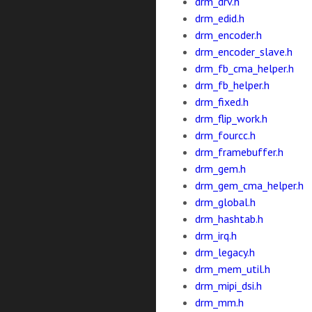
drm_drv.h
drm_edid.h
drm_encoder.h
drm_encoder_slave.h
drm_fb_cma_helper.h
drm_fb_helper.h
drm_fixed.h
drm_flip_work.h
drm_fourcc.h
drm_framebuffer.h
drm_gem.h
drm_gem_cma_helper.h
drm_global.h
drm_hashtab.h
drm_irq.h
drm_legacy.h
drm_mem_util.h
drm_mipi_dsi.h
drm_mm.h