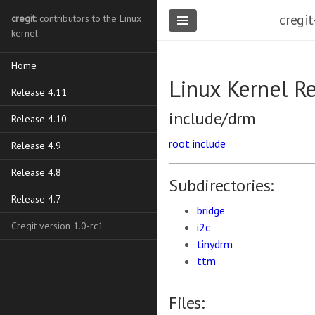
cregit
cregit
: contributors to the Linux
kernel
Home
Linux Kernel R
Release 4.11
include/drm
Release 4.10
root
include
Release 4.9
Release 4.8
Subdirectories:
Release 4.7
bridge
Cregit version 1.0-rc1
i2c
tinydrm
ttm
Files: