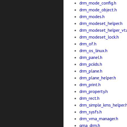
drm_mode_config.h
drm_mode_object.h
drm_modes.h
drm_modeset_helper.h
drm_modeset_helper_vta
drm_modeset_lock.h
drm_of.h
drm_os_linux.h
drm_panel.h
drm_pciids.h
drm_plane.h
drm_plane_helper.h
drm_print.h
drm_property.h
drm_rect.h
drm_simple_kms_helper.
drm_sysfs.h
drm_vma_manager.h
gma_drm.h